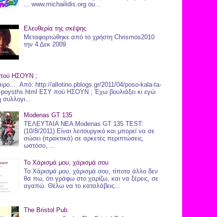
... www.michailidis.org ou...
Ελευθερία της σκέψης
Μεταφορτώθηκε από το χρήστη Chrismos2010
την 4 Δεκ 2009
πού ΗΣΟΥΝ ;
ιρο... Από: http://allotino.pblogs.gr/2011/04/poso-kala-ta-
o-poysths.html ΕΣΥ πού ΗΣΟΥΝ ; Έχω βουλιάξει κι εγώ
η συλλογι...
Modenas GT 135
ΤΕΛΕΥΤΑΙΑ ΝΕΑ Modenas GT 135 TEST:
(10/8/2011) Είναι λειτουργικό και μπορεί να σε
σώσει (πρακτικά) σε αρκετές περιπτώσεις,
ωστόσο, ...
Το Χάρισμά μου, χάρισμά σου
Το Χάρισμά μου, χάρισμά σου, τίποτα άλλο δεν
θα πω, ότι γράφω στο χαρίζω, και να ξέρεις, σε
αγαπώ. Θέλω να το καταλάβεις...
The Bristol Pub.