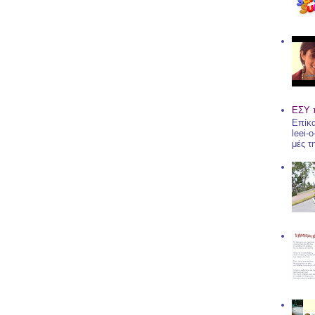
ΕΣΥ 
Επίκα
leei-
μές τ