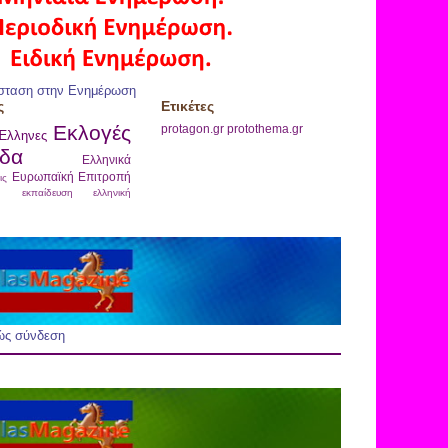
σταση στην Ενημέρωση
ς
Ετικέτες
Εκλογές
protagon.gr
protothema.gr
Έλληνες
δα
Ελληνικά
Ευρωπαϊκή Επιτροπή
ις
εκπαίδευση
ελληνική
ώς σύνδεση