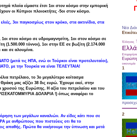
ρτηγά πλοία είμαστε έτσι 1οι στον κόσμο στην εμπορική
 έχουν οι Κύπριοι πλοιοκτήτες -5οι στον κόσμο.
 ελιές, 3οι παγκοσμίως στον κρόκο, στα ακτινίδια, στα
Νέα Διά
Ετικέτε
θο, 1οι στον κόσμο σε υδρομαγνησίτη, 1οι στον κόσμο σε
Έλληνας
τη (1.500.000 τόννοι), 1οι στην ΕΕ σε βωξίτη (2.174.000
Ελλά
ι και σε αλουμίνα.
Επιχειρήσε
Ευρώπη
ΤΟ (μετά τις ΗΠΑ, ενώ οι Τούρκοι είναι προτελευταίοι),
οικονομία
ΝΑΤΟ, με την Τουρκία να είναι ΤΕΛΕΥΤΑΙΑ!
1
έλια πετρέλαιο, το 3ο μεγαλύτερο κοίτασμα
ράκη μας αξίζει 38 δις ευρώ. Έχουμε εκεί, στην
α χρυσού της Ευρώπης. Η αξία του πετρελαίου και του
10 ΤΡΙΣΕΚΑΤΟΜΜΥΡΙΑ ΔΟΛΆΡΙΑ !) όπως αναφέρει το
προσεχ
2
όρηση των μεγάλων καναλιών. Αν είδες κάτι που σε
ΡΑ με ανθρώπους που πιστεύεις οτι θα το
εις απαθής. Πρώτα θα νικήσουμε την ύπνωση και μετά