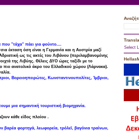
Αναζήτ
Transla
 που "τάχα" πάει για φούντο....
Select 
σσια έκταση όση είναι η Γερμανία και η Αυστρία μαζί
ν Αδριατική ως τις ακτές του Λιβάνου (περιλαμβανομένης
Hellas
ιχτά της Λιβύης. Θέλεις ΔΥO ώρες ταξίδι με το
το πιο ανατολικό άκρο του Ελλαδικού χώρου (Λάρνακα).
αλία.
πριοι, Βορειοηπειρώτες, Κωνσταντινουπολίτες, Ίμβριοι,
.
έτουμε μια σημαντική τουριστική βιομηχανία.
ζουν κάθε είδος πλοίου .
 βαρέα φορτηγά, λεωφορεία, τρόλεϊ, βαγόνια τραίνων,