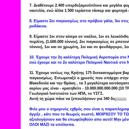
7. Διαθέτουμε 2.400 υπερδεξαμενόπλοια και μεγάλα φο
ναυτιλία, ενώ άλλα 1.500 τεράστια τάνκερ και φορτηγά
8. Είμαστε 2οι παγκοσμίως στο πρόβειο γάλα, 3οι στις
ροδάκινα.
9. Είμαστε 1οι στον κόσμο σε νικέλιο, 1οι σε λευκόλι
περλίτη, (1.600.000 τόννοι), 2οι παγκοσμίως σε μπετονί
τόννοι), 1οι και σε χρωμίτη, 1οι και σε ψευδάργυρο, 1ο
10. Έχουμε την 2η καλύτερη Πολεμική Αεροπορία στο ΝΑ
ενώ έχουμε και το 2ο καλύτερο Πολεμικό Ναυτικό στο 
11. Έχουμε νοτίως της Κρήτης 175 δισεκατομμύρια βαρ
παγκοσμίως. Εντωμεταξύ ο χρυσός που υπάρχει στην Θ
Μακεδονία και την Θράκη , τα 3 μεγαλύτερα κοιτάσματ
αερίου μας είναι - κρατηθείτε - 10.000.000.000.000 (
Γεωλογικό Ινστιτούτο των ΗΠΑ, το ΥΣΓΣ.
Αυτή τη χώρα πάνε να ξεπουλήσουν για 340 δις;;;;;;;;;
Φιλε μου ο σημερινός εχθρός σου είναι η παραπληροφ
άγγιξε , κάτι που το θεωρείς σωστό, ΜΟΙΡΆΣΟΥ ΤΟ ΤΩ
αξιολογήσουν και θα επωφεληθούν απο αυτό! Μην μέν
ΟΛΟΙ ΜΑΖΙ τα υπόλοιπα.