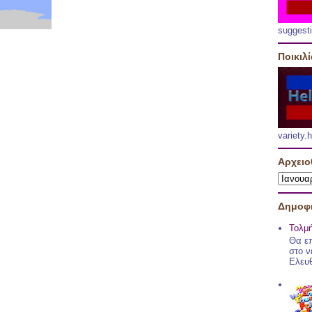
suggest
Ποικιλ
variety
Αρχειο
Δημοφι
Τολμή
Θα επ
στο ν
Ελευθ