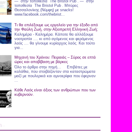
— στην τοποθεσία The Bristol Pub . — στην
τοποθεσία The Bristol Pub . Μπύρες
Θεσσαλονίκης (Νύμφη) με snacks!
www.facebook.com/thebrist...
Τι θα επιλέξουμε ως εργαλείο για την έξοδο από
την Φαύλη Ζωή, στην Αξιοπρεπή Ελληνική Ζωή;
Καλημέρα - Καλημέρα. Κάποτε θα αλλάξουμε
νοοτροπία .... κι από αγόμενος και φερόμενος
λαός .... θα γίνουμε κυρίαρχος λαός. Και τούτο
για...
Μηχανή του Χρόνου: Πειραιάς – Σύρος σε επτά
ώρες και αποβίβαση με βάρκες
Όλο το άρθρο στην πηγή… Επιβάτες με
καλάθια, που στοιβάζονταν στα καταστρώματα
μαζί με πουλερικά και αμνοερίφια που έφερναν
...
Κάθε Λαός είναι άξιος των ανθρώπων που των
κυβερνούν.
...