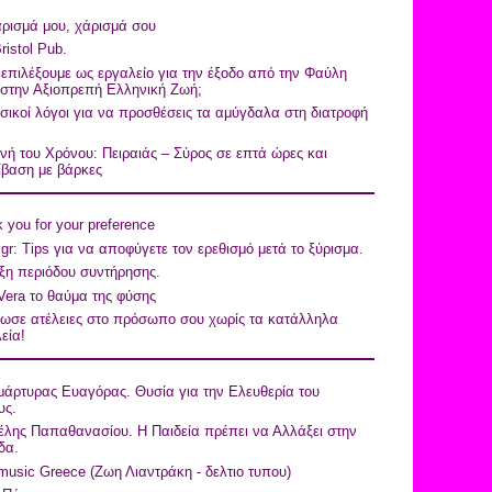
ρισμά μου, χάρισμά σου
ristol Pub.
 επιλέξουμε ως εργαλείο για την έξοδο από την Φαύλη
 στην Αξιοπρεπή Ελληνική Ζωή;
σικοί λόγοι για να προσθέσεις τα αμύγδαλα στη διατροφή
ή του Χρόνου: Πειραιάς – Σύρος σε επτά ώρες και
ίβαση με βάρκες
 you for your preference
.gr: Tips για να αποφύγετε τον ερεθισμό μετά το ξύρισμα.
ξη περιόδου συντήρησης.
Vera το θαύμα της φύσης
θωσε ατέλειες στο πρόσωπο σου χωρίς τα κατάλληλα
εία!
άρτυρας Ευαγόρας. Θυσία για την Ελευθερία του
υς.
λης Παπαθανασίου. Η Παιδεία πρέπει να Αλλάξει στην
δα.
music Greece (Ζωη Λιαντράκη - δελτιο τυπου)