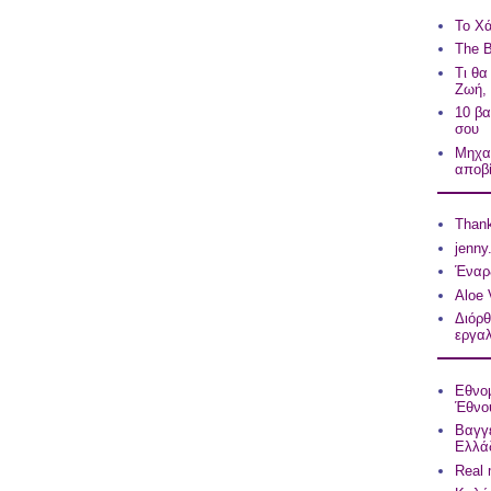
Το Χά
The B
Τι θα
Ζωή,
10 βα
σου
Μηχαν
αποβ
Thank
jenny
Έναρ
Aloe 
Διόρ
εργαλ
Εθνομ
Έθνο
Βαγγέ
Ελλά
Real 